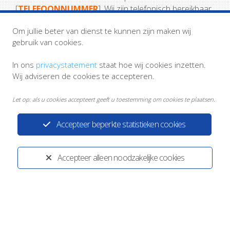
[
TELEFOONNUMMER
]. Wij zijn telefonisch bereikbaar
op [
DAGEN
] van [
UUR TOT UUR
].
Om jullie beter van dienst te kunnen zijn maken wij
gebruik van cookies.
In ons
privacystatement
staat hoe wij cookies inzetten.
Wij adviseren de cookies te accepteren.
Let op: als u cookies accepteert geeft u toestemming om cookies te plaatsen.
Accepteer beperkte statistieken cookies
Accepteer alleen noodzakelijke cookies
Privacystatement
Disclaimer
HKZ logo