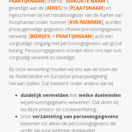
PRAKTIJKNAAM
] (hierna: “
VERKORTE NAAM
”),
gevestigd aan de [
ADRES
] te [
PLAATSNAAM
] en
ingeschreven bij het handelsregister van de Kamer van
Koophandel onder nummer [
KVK-NUMMER
], worden
privacygevoelige gegevens oftewel persoonsgegevens
verwerkt. [
BEDRIJFS- / PRAKTIJKNAAM
] acht een
zorgvuldige omgang met persoonsgegevens van groot
belang. Persoonsgegevens worden door ons dan ook
zorgvuldig verwerkt en beveiligd.
Bij onze verwerking houden wij ons aan de eisen die
de Nederlandse en Europese privacywetgeving
hieraan stellen. Dat betekent onder andere dat wij:
duidelijk vermelden
met
welke doeleinden
wij persoonsgegevens verwerken. Dat doen wij
via deze privacy- en cookieverklaring;
onze
verzameling van persoonsgegevens
beperken tot alleen de persoonsgegevens die
nodig zijn voor legitieme doeleinden;