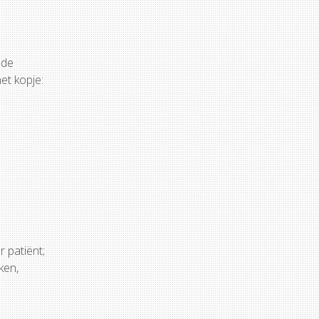
 de
et kopje:
 patiënt;
ken,