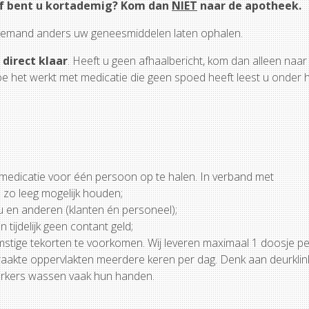
 of bent u kortademig? Kom dan
NIET
naar de apotheek.
 iemand anders uw geneesmiddelen laten ophalen.
direct klaar
. Heeft u geen afhaalbericht, kom dan alleen naar
e het werkt met medicatie die geen spoed heeft leest u onder h
edicatie voor één persoon op te halen. In verband met
e zo leeg mogelijk houden;
 en anderen (klanten én personeel);
 tijdelijk geen contant geld;
stige tekorten te voorkomen. Wij leveren maximaal 1 doosje per
akte oppervlakten meerdere keren per dag. Denk aan deurklin
erkers wassen vaak hun handen.