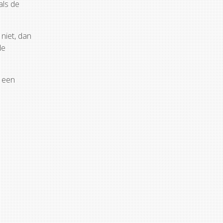
als de
 niet, dan
de
r een
.nl.